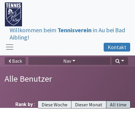
Willkommen beim
Tennisverein
in Au bei Bad
Aibling!
Kontakt
Nav
Back
Alle Benutzer
Rank by :
Diese Woche
Dieser Monat
All time